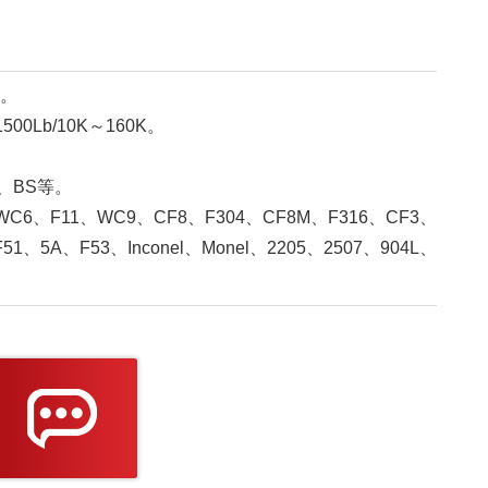
"。
500Lb/10K～160K。
S、BS等。
C6、F11、WC9、CF8、F304、CF8M、F316、CF3、
1、5A、F53、Inconel、Monel、2205、2507、904L、
。