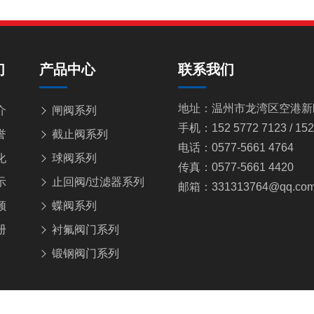
们
产品中心
联系我们
地址：温州市龙湾区空港新区
介
闸阀系列
手机：152 5772 7123 / 152
誉
截止阀系列
电话：0577-5661 4764
化
球阀系列
传真：0577-5661 4420
示
止回阀/过滤器系列
邮箱：331313764@qq.co
频
蝶阀系列
册
衬氟阀门系列
锻钢阀门系列